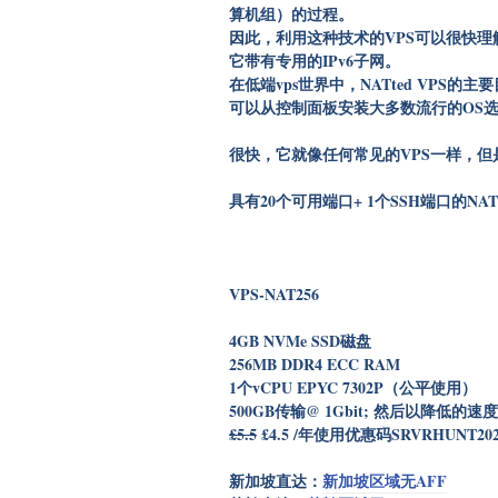
算机组）的过程。
因此，利用这种技术的VPS可以很快理解
它带有专用的IPv6子网。
在低端vps世界中，NATted VPS
可以从控制面板安装大多数流行的OS选项，例
很快，它就像任何常见的VPS一样，但
具有20个可用端口+ 1个SSH端口的NAT
VPS-NAT256
4GB NVMe SSD磁盘
256MB DDR4 ECC RAM
1个vCPU EPYC 7302P（公平使用）
500GB传输@ 1Gbit; 然后以降低的速
£5.5
£4.5 /年使用优惠码SRVRHUNT202
新加坡直达：
新加坡区域无AFF