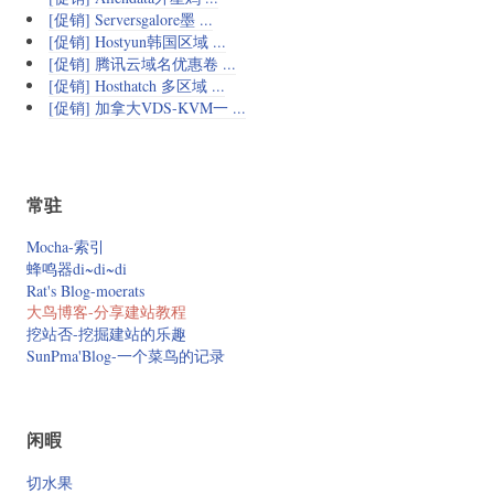
[促销] Serversgalore墨 ...
[促销] Hostyun韩国区域 ...
[促销] 腾讯云域名优惠卷 ...
[促销] Hosthatch 多区域 ...
[促销] 加拿大VDS-KVM一 ...
常驻
Mocha-索引
蜂鸣器di~di~di
Rat's Blog-moerats
大鸟博客-分享建站教程
挖站否-挖掘建站的乐趣
SunPma'Blog-一个菜鸟的记录
闲暇
切水果