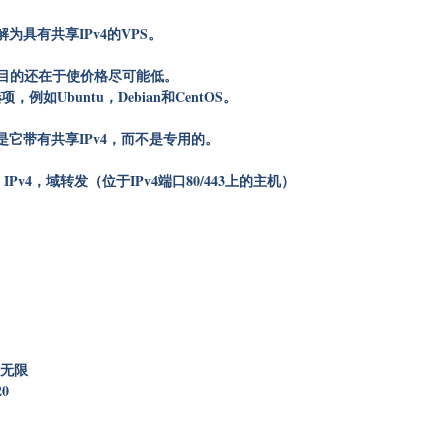
为具有共享IPv4的VPS。
的主要目的还在于使价格尽可能低。
如Ubuntu，Debian和CentOS。
是它带有共享IPv4，而不是专用的。
 IPv4，域转发（位于IPv4端口80/443上的主机）
度无限
0