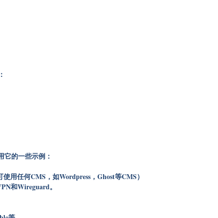
：
用它的一些示例：
用任何CMS，如Wordpress，Ghost等CMS）
N和Wireguard。
ble等。