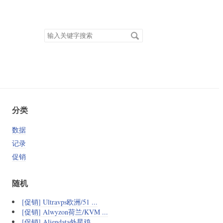
搜
索
关
键
字
分类
数据
记录
促销
随机
[促销] Ultravps欧洲/51 ...
[促销] Alwyzon荷兰/KVM ...
[促销] Aliendata外星鸡 ...