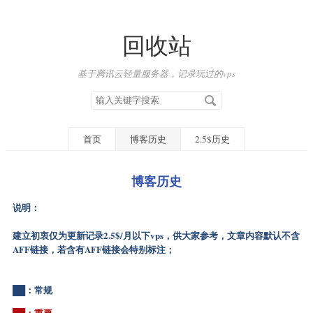
回收站
基于腾讯云轻量服务器，记录玩过的vps
搜
索
关
键
首页
博客历史
2.5$历史
字
博客历史
说明：
建立初衷仅为更新记录2.5$/月以下vps，供大家参考，文章内容默认不含
AFF链接，若含有AFF链接会特别标注；
██：常规
██：重要