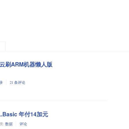
甲骨文云刷ARM机器懒人版
录
21 条评论
TL.Basic 年付14加元
类:
数据
评论