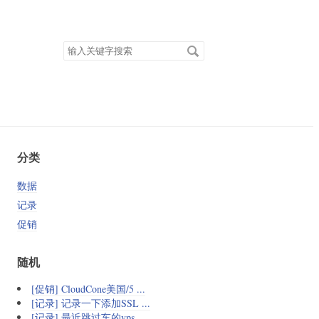
搜
索
关
键
字
分类
数据
记录
促销
随机
[促销] CloudCone美国/5 ...
[记录] 记录一下添加SSL ...
[记录] 最近跳过车的vps ...