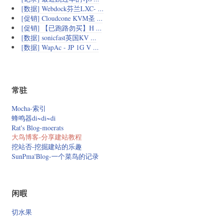
[数据] Webdock芬兰LXC- ...
[促销] Cloudcone KVM圣 ...
[促销] 【已跑路勿买】H ...
[数据] sonicfast英国KV ...
[数据] WapAc - JP 1G V ...
常驻
Mocha-索引
蜂鸣器di~di~di
Rat's Blog-moerats
大鸟博客-分享建站教程
挖站否-挖掘建站的乐趣
SunPma'Blog-一个菜鸟的记录
闲暇
切水果