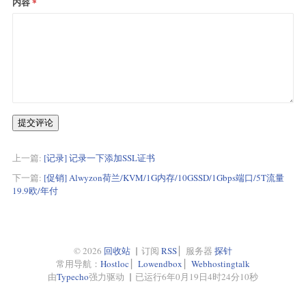
内容
提交评论
上一篇:
[记录] 记录一下添加SSL证书
下一篇:
[促销] Alwyzon荷兰/KVM/1G内存/10GSSD/1Gbps端口/5T流量
19.9欧/年付
© 2026
回收站
▏订阅
RSS
▏服务器
探针
常用导航：
Hostloc
▏
Lowendbox
▏
Webhostingtalk
由
Typecho
强力驱动 ▏已运行
6
年
0
月
19
日
4
时
24
分
10
秒