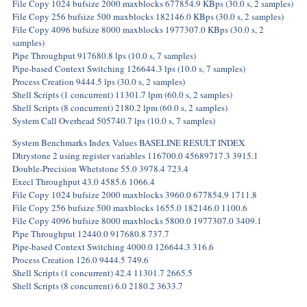
File Copy 1024 bufsize 2000 maxblocks 677854.9 KBps (30.0 s, 2 samples)
File Copy 256 bufsize 500 maxblocks 182146.0 KBps (30.0 s, 2 samples)
File Copy 4096 bufsize 8000 maxblocks 1977307.0 KBps (30.0 s, 2
samples)
Pipe Throughput 917680.8 lps (10.0 s, 7 samples)
Pipe-based Context Switching 126644.3 lps (10.0 s, 7 samples)
Process Creation 9444.5 lps (30.0 s, 2 samples)
Shell Scripts (1 concurrent) 11301.7 lpm (60.0 s, 2 samples)
Shell Scripts (8 concurrent) 2180.2 lpm (60.0 s, 2 samples)
System Call Overhead 505740.7 lps (10.0 s, 7 samples)
System Benchmarks Index Values BASELINE RESULT INDEX
Dhrystone 2 using register variables 116700.0 45689717.3 3915.1
Double-Precision Whetstone 55.0 3978.4 723.4
Execl Throughput 43.0 4585.6 1066.4
File Copy 1024 bufsize 2000 maxblocks 3960.0 677854.9 1711.8
File Copy 256 bufsize 500 maxblocks 1655.0 182146.0 1100.6
File Copy 4096 bufsize 8000 maxblocks 5800.0 1977307.0 3409.1
Pipe Throughput 12440.0 917680.8 737.7
Pipe-based Context Switching 4000.0 126644.3 316.6
Process Creation 126.0 9444.5 749.6
Shell Scripts (1 concurrent) 42.4 11301.7 2665.5
Shell Scripts (8 concurrent) 6.0 2180.2 3633.7