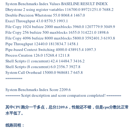
System Benchmarks Index Values BASELINE RESULT INDEX
Dhrystone 2 using register variables 116700.0 89721251.0 7688.2
Double-Precision Whetstone 55.0 8068.4 1467.0
Execl Throughput 43.0 8570.5 1993.1
File Copy 1024 bufsize 2000 maxblocks 3960.0 1207779.9 3049.9
File Copy 256 bufsize 500 maxblocks 1655.0 314221.0 1898.6
File Copy 4096 bufsize 8000 maxblocks 5800.0 3592401.3 6193.8
Pipe Throughput 12440.0 1813834.7 1458.1
Pipe-based Context Switching 4000.0 438915.4 1097.3
Process Creation 126.0 15268.4 1211.8
Shell Scripts (1 concurrent) 42.4 14484.7 3416.2
Shell Scripts (8 concurrent) 6.0 2356.7 3927.8
System Call Overhead 15000.0 968681.7 645.8
========
System Benchmarks Index Score 2209.6
======= Script description and score comparison completed! =======
其中CPU跑分一千多点，总分2209.6，性能还不错，但是cpu分数比正常
水平低了。
线路回程：