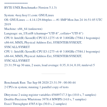
==============
BYTE UNIX Benchmarks (Version 5.1.3)
System: 4usy.fusy11.com: GNU/Linux
OS: GNU/Linux — 4.14.129-bbrplus — #1 SMP Mon Jun 24 16:51:05 UTC
2019
Machine: x86_64 (unknown)
Language: en_US.utf8 (charmap=”UTF-8”, collate=”UTF-8”)
CPU 0: Intel(R) Xeon(R) CPU E3-1275 v6 @ 3.80GHz (7584.1 bogomips)
x86-64, MMX, Physical Address Ext, SYSENTER/SYSEXIT,
SYSCALL/SYSRET
CPU 1: Intel(R) Xeon(R) CPU E3-1275 v6 @ 3.80GHz (7584.1 bogomips)
x86-64, MMX, Physical Address Ext, SYSENTER/SYSEXIT,
SYSCALL/SYSRET
23:31:59 up 30 min, 2 users, load average: 0.35, 0.14, 0.10; runlevel 5
Benchmark Run: Tue Sep 08 2020 23:31:59 - 00:00:44
2 CPUs in system; running 1 parallel copy of tests
Dhrystone 2 using register variables 45689717.3 lps (10.0 s, 7 samples)
Double-Precision Whetstone 3978.4 MWIPS (14.0 s, 7 samples)
Execl Throughput 4585.6 lps (30.0 s, 2 samples)