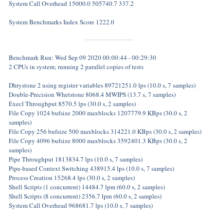
System Call Overhead 15000.0 505740.7 337.2
System Benchmarks Index Score 1222.0
Benchmark Run: Wed Sep 09 2020 00:00:44 - 00:29:30
2 CPUs in system; running 2 parallel copies of tests
Dhrystone 2 using register variables 89721251.0 lps (10.0 s, 7 samples)
Double-Precision Whetstone 8068.4 MWIPS (13.7 s, 7 samples)
Execl Throughput 8570.5 lps (30.0 s, 2 samples)
File Copy 1024 bufsize 2000 maxblocks 1207779.9 KBps (30.0 s, 2
samples)
File Copy 256 bufsize 500 maxblocks 314221.0 KBps (30.0 s, 2 samples)
File Copy 4096 bufsize 8000 maxblocks 3592401.3 KBps (30.0 s, 2
samples)
Pipe Throughput 1813834.7 lps (10.0 s, 7 samples)
Pipe-based Context Switching 438915.4 lps (10.0 s, 7 samples)
Process Creation 15268.4 lps (30.0 s, 2 samples)
Shell Scripts (1 concurrent) 14484.7 lpm (60.0 s, 2 samples)
Shell Scripts (8 concurrent) 2356.7 lpm (60.0 s, 2 samples)
System Call Overhead 968681.7 lps (10.0 s, 7 samples)